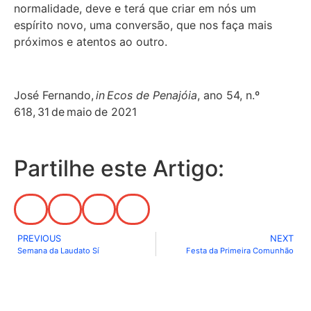
normalidade, deve e terá que criar em nós um
espírito novo, uma conversão, que nos faça mais
próximos e atentos ao outro.
José Fernando,
in Ecos de Penajóia
, ano 54, n.º
618, 31 de maio de 2021
Partilhe este Artigo:
PREVIOUS
NEXT
Semana da Laudato Sí
Festa da Primeira Comunhão
Notícias do Vaticano
|
Agência Ecclesia
|
Passo a
Rezar
|
Ponto SJ
|
Diocese de Lamego