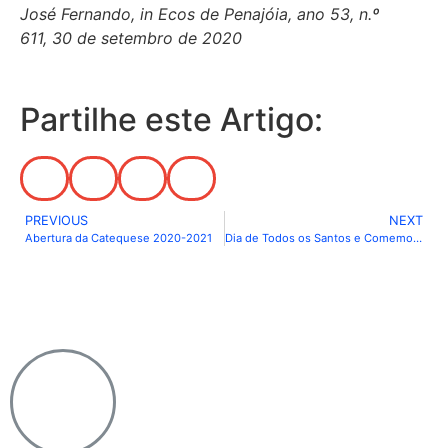
José Fernando, in
Ecos de Penajóia, ano 53, n.º
611, 30 de setembro de 2020
Partilhe este Artigo:
PREVIOUS
NEXT
Abertura da Catequese 2020-2021
Dia de Todos os Santos e Comemoração dos Fiéis Defuntos
Notícias do Vaticano
|
Agência Ecclesia
|
Passo a
Rezar
|
Ponto SJ
|
Diocese de Lamego