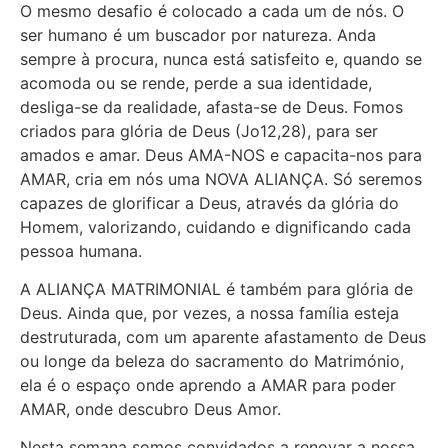
O mesmo desafio é colocado a cada um de nós. O
ser humano é um buscador por natureza. Anda
sempre à procura, nunca está satisfeito e, quando se
acomoda ou se rende, perde a sua identidade,
desliga-se da realidade, afasta-se de Deus. Fomos
criados para glória de Deus (Jo12,28), para ser
amados e amar. Deus AMA-NOS e capacita-nos para
AMAR, cria em nós uma NOVA ALIANÇA. Só seremos
capazes de glorificar
a Deus, através da glória do
H
omem, valorizando, cuidando e dignificando cada
pessoa humana
.
A ALIANÇA MATRIMONIAL é também para glória de
Deus
.
A
inda que
,
por vezes
,
a nossa família esteja
destruturada
, com um aparente afastamento de Deus
ou
longe da
beleza do sacramento do Matrimónio
,
ela é o espaço onde aprendo a AMAR para poder
AMAR, onde descubro Deus
Amor
.
Nesta semana somos convidados a renovar a nossa