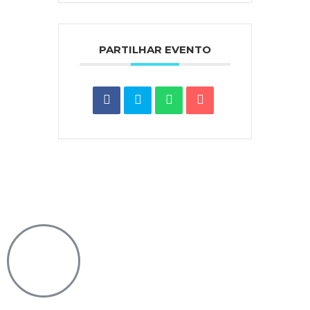
PARTILHAR EVENTO
Notícias do Vaticano
|
Agência Ecclesia
|
Passo a
Rezar
|
Ponto SJ
|
Diocese de Lamego