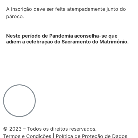
A inscrição deve ser feita atempadamente junto do
pároco
.
Neste período de Pandemia aconselha-se que
adiem a celebração do Sacramento do Matrimónio.
Notícias do Vaticano
|
Agência Ecclesia
|
Passo a
Rezar
|
Ponto SJ
|
Diocese de Lamego
© 2023 – Todos os direitos reservados.
Termos e Condições | Política de Proteção de Dados