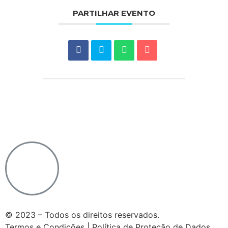
PARTILHAR EVENTO
Notícias do Vaticano
|
Agência Ecclesia
|
Passo a
Rezar
|
Ponto SJ
|
Diocese de Lamego
© 2023 – Todos os direitos reservados.
Termos e Condições | Política de Proteção de Dados