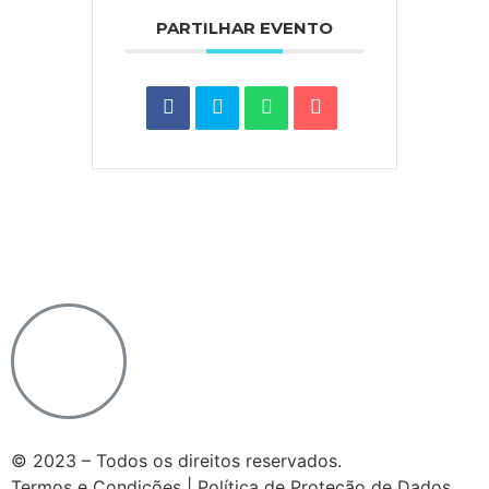
PARTILHAR EVENTO
Notícias do Vaticano
|
Agência Ecclesia
|
Passo a
Rezar
|
Ponto SJ
|
Diocese de Lamego
© 2023 – Todos os direitos reservados.
Termos e Condições | Política de Proteção de Dados