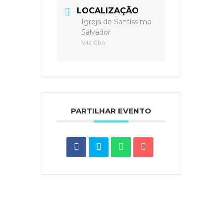
LOCALIZAÇÃO
Igreja de Santíssimo
Salvador
Vila Chã
PARTILHAR EVENTO
Notícias do Vaticano
|
Agência Ecclesia
|
Passo a
Rezar
|
Ponto SJ
|
Diocese de Lamego