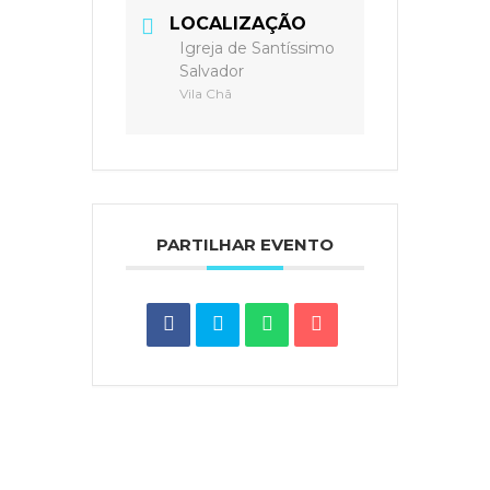
LOCALIZAÇÃO
Igreja de Santíssimo
Salvador
Vila Chã
PARTILHAR EVENTO
Notícias do Vaticano
|
Agência Ecclesia
|
Passo a
Rezar
|
Ponto SJ
|
Diocese de Lamego