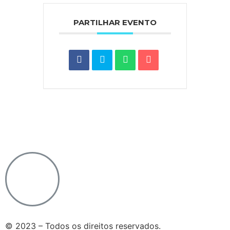
PARTILHAR EVENTO
Notícias do Vaticano
|
Agência Ecclesia
|
Passo a
Rezar
|
Ponto SJ
|
Diocese de Lamego
© 2023 – Todos os direitos reservados.