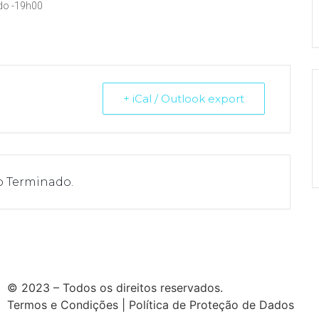
do -19h00
+ iCal / Outlook export
o Terminado.
Passo a Rezar
|
Ponto SJ
|
Diocese de Lamego
© 2023 – Todos os direitos reservados.
Termos e Condições | Política de Proteção de Dados