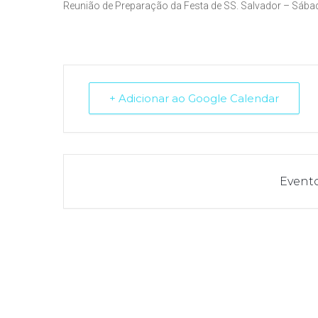
Reunião de Preparação da Festa de SS. Salvador – Sába
+ Adicionar ao Google Calendar
Event
Notícias do Vaticano
|
Agência Ecclesia
|