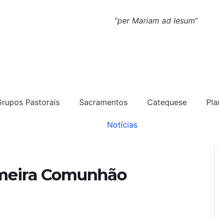
“
per Mariam ad Iesum
“
Grupos Pastorais
Sacramentos
Catequese
Pla
Notícias
imeira Comunhão