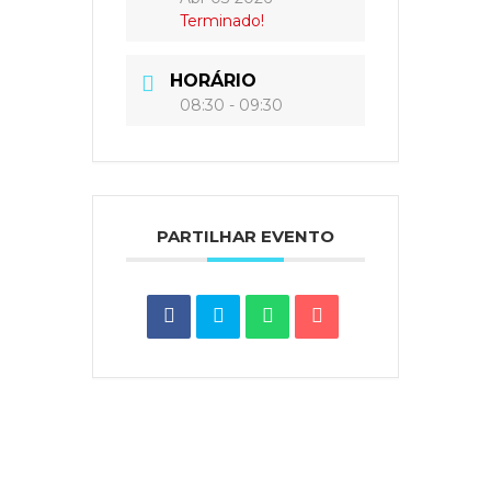
Terminado!
HORÁRIO
08:30 - 09:30
PARTILHAR EVENTO
Notícias do Vaticano
|
Agência Ecclesia
|
Passo a
Rezar
|
Ponto SJ
|
Diocese de Lamego