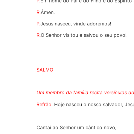
P.
Em nome do Pai e do Filho e do Espírito
R.
Ámen.
P.
Jesus nasceu, vinde adoremos!
R.
O Senhor visitou e salvou o seu povo!
SALMO
Um membro da família recita versículos d
Refrão:
Hoje nasceu o nosso salvador, Jesu
Cantai ao Senhor um cântico novo,