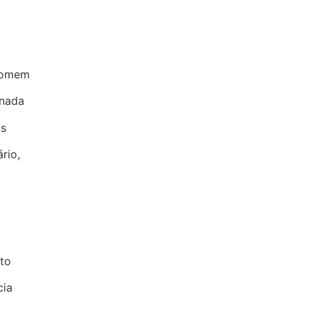
 Homem
onada
os
rio,
sto
cia