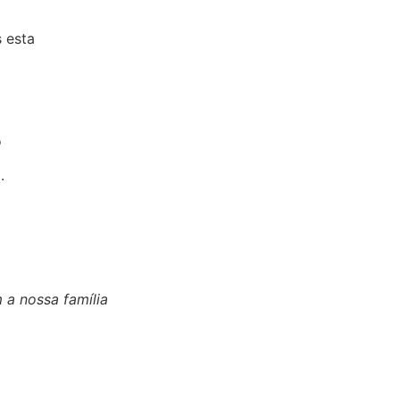
s esta
s
o
.
 a nossa família