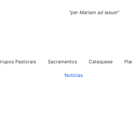
“
per Mariam ad Iesum
“
Grupos Pastorais
Sacramentos
Catequese
Pla
Notícias